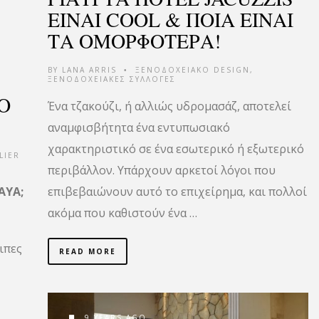
ΕΙΝΑΙ COOL & ΠΟΙΑ ΕΙΝΑΙ
ΤΑ ΟΜΟΡΦΟΤΕΡΑ!
BY
LANA ARRIS
ΞΕΝΟΔΟΧΕΙΑΚΟ DESIGN
,
•
ΞΕΝΟΔΟΧΕΙΑΚΕΣ ΣΥΛΛΟΓΕΣ
Ο
Ένα τζακούζι, ή αλλιώς υδρομασάζ, αποτελεί
αναμφισβήτητα ένα εντυπωσιακό
χαρακτηριστικό σε ένα εσωτερικό ή εξωτερικό
LIER
περιβάλλον. Υπάρχουν αρκετοί λόγοι που
AYA;
επιβεβαιώνουν αυτό το επιχείρημα, και πολλοί
ακόμα που καθιστούν ένα …
ιπες
READ MORE
9 YEARS AGO