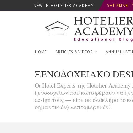
NEW IN HOTELIER ACADEMY!
ΦΤΙΑΞ...
5+1 SMART 
OPTIMIZING
ΣΥΜΒΟΥΛΕΣ
ΦΤΙΑΞ...
5+1 SMART 
HOME
ARTICLES & VIDEOS
ANNUAL LIVE 
ΞΕΝΟΔΟΧΕΙΑΚΟ DES
Οι Hotel Experts της Hotelier Acad
ξενοδοχείων που καταφέρουν να ξεχ
design τους — είτε σε ολόκληρο το
σημαντικών) λεπτομερειών!