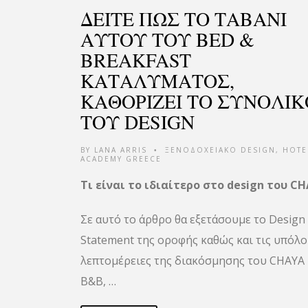
ΔΕΙΤΕ ΠΩΣ ΤΟ ΤΑΒΑΝΙ
ΑΥΤΟΥ ΤΟΥ BED &
BREAKFAST
ΚΑΤΑΛΥΜΑΤΟΣ,
ΚΑΘΟΡΙΖΕΙ ΤΟ ΣΥΝΟΛΙΚ
ΤΟΥ DESIGN
BY
LANA ARRIS
ΞΕΝΟΔΟΧΕΙΑΚΟ DESIGN
,
HOTE
•
ACADEMY GREECE
Τι είναι το ιδιαίτερο στο design του CH
Σε αυτό το άρθρο θα εξετάσουμε το Design
Statement της οροφής καθώς και τις υπόλο
λεπτομέρειες της διακόσμησης του CHAYA
B&B, …