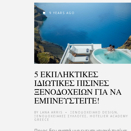
9 YEARS AGO
5 ΕΚΠΛΗΚΤΙΚΕΣ
ΙΔΙΩΤΙΚΕΣ ΠΙΣΙΝΕΣ
ΞΕΝΟΔΟΧΕΙΩΝ ΓΙΑ ΝΑ
ΕΜΠΝΕΥΣΤΕΙΤΕ!
BY
LANA ARRIS
ΞΕΝΟΔΟΧΕΙΑΚΟ DESIGN
,
•
ΞΕΝΟΔΟΧΕΙΑΚΕΣ ΣΥΛΛΟΓΕΣ
,
HOTELIER ACADEMY
GREECE
Ποιος δεν αγαπά μια εντυπωσιακή πισίνα;