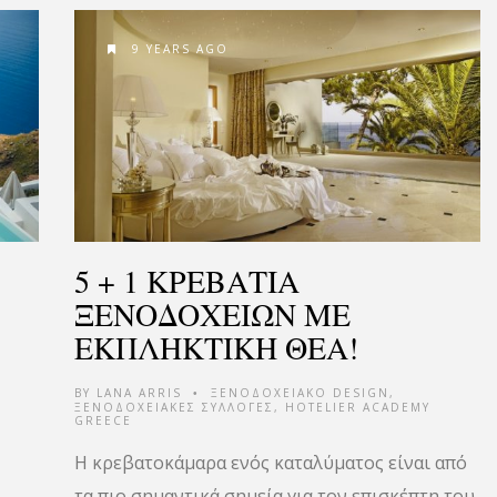
9 YEARS AGO
5 + 1 ΚΡΕΒΑΤΙΑ
ΞΕΝΟΔΟΧΕΙΩΝ ΜΕ
ΕΚΠΛΗΚΤΙΚΗ ΘΕΑ!
BY
LANA ARRIS
ΞΕΝΟΔΟΧΕΙΑΚΟ DESIGN
,
•
ΞΕΝΟΔΟΧΕΙΑΚΕΣ ΣΥΛΛΟΓΕΣ
,
HOTELIER ACADEMY
GREECE
Η κρεβατοκάμαρα ενός καταλύματος είναι από
τα πιο σημαντικά σημεία για τον επισκέπτη του