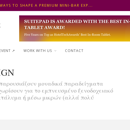
WAYS TO SHAPE A PREMIUM MINI-BAR EXP...
 FRONT DESK OPERATIONS: KEY METHODS ...
 ΓΙΑ ΠΡΩΙΝΟ ΞΕΝΟΔΟΧΕΙΟΥ: ΠΩΣ ΝΑ
WAYS TO SHAPE A PREMIUM MINI-BAR EXP...
EVENT ↗︎
WORK WITH US
CONTACT
IGN
emy παρουσιάζουν μοναδικά παραδείγματα
ωρίσουν για το εμπνευσμένο ξενοδοχειακό
 κατάλυμα ή μέσω μικρών (αλλά πολύ