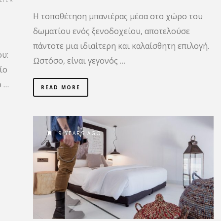
Η τοποθέτηση μπανιέρας μέσα στο χώρο του
δωματίου ενός ξενοδοχείου, αποτελούσε
πάντοτε μια ιδιαίτερη και καλαίσθητη επιλογή.
υ:
Ωστόσο, είναι γεγονός …
ίο
ο …
READ MORE
9 YEARS AGO