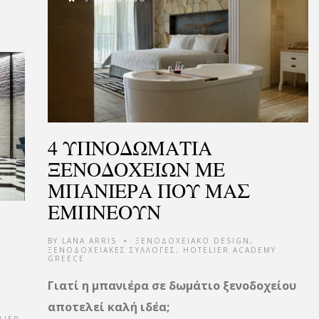
4 ΥΠΝΟΔΩΜΑΤΙΑ
ΞΕΝΟΔΟΧΕΙΩΝ ΜΕ
ΜΠΑΝΙΕΡΑ ΠΟΥ ΜΑΣ
ΕΜΠΝΕΟΥΝ
BY
LANA ARRIS
ΞΕΝΟΔΟΧΕΙΑΚΟ DESIGN
,
•
ΞΕΝΟΔΟΧΕΙΑΚΕΣ ΣΥΛΛΟΓΕΣ
,
HOTELIER ACADEMY
GREECE
Γιατί η μπανιέρα σε δωμάτιο ξενοδοχείου
αποτελεί καλή ιδέα;
LIER